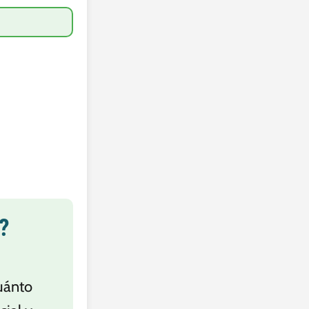
?
uánto