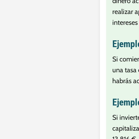
dinero ac
realizar 
intereses
Ejempl
Si comien
una tasa 
habrás a
Ejemplo
Si invier
capitaliz