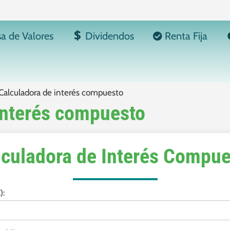
sa de Valores
Dividendos
Renta Fija
Calculadora de interés compuesto
interés compuesto
lculadora de Interés Compue
):