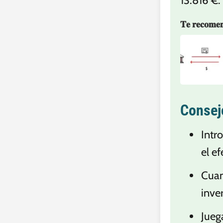
13.816 €.
𝐓𝐞 𝐫𝐞𝐜𝐨𝐦𝐞
Consej
Intr
el e
Cuan
inve
Jueg