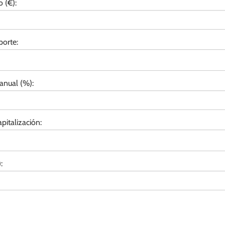
 (€):
porte:
 anual (%):
pitalización:
: