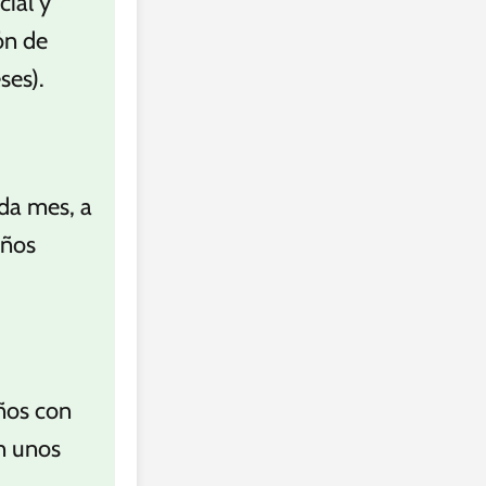
cial y
ón de
ses).
da mes, a
años
años con
on unos