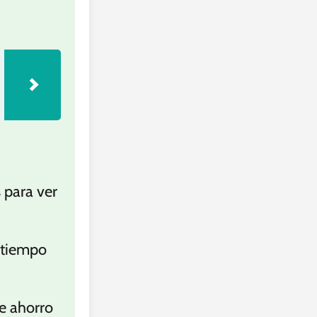
s para ver
l tiempo
.
de ahorro