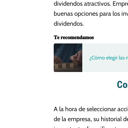
dividendos atractivos. Emp
buenas opciones para los inv
dividendos.
𝐓𝐞 𝐫𝐞𝐜𝐨𝐦𝐞𝐧𝐝𝐚𝐦𝐨𝐬
¿Cómo elegir las 
Co
A la hora de seleccionar acc
de la empresa, su historial 