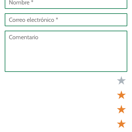
★
★
★
★