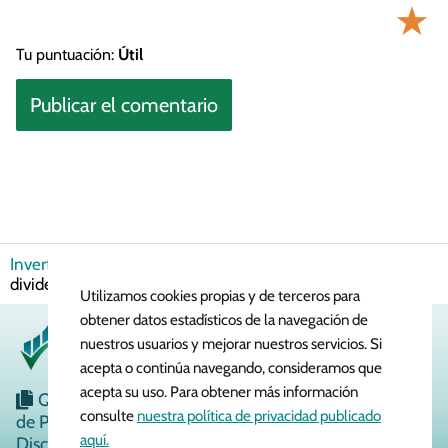
★
Tu puntuación:
Útil
Invertir en Bolsa
Dividendos
¿Qué acciones dan más
dividendos altos en España?
Utilizamos cookies propias y de terceros para
obtener datos estadísticos de la navegación de
nuestros usuarios y mejorar nuestros servicios. Si
acepta o continúa navegando, consideramos que
acepta su uso. Para obtener más información
Quiénes Somos
Política de Cookies
Política
consulte
nuestra política de privacidad publicado
de Privacidad
Aviso Legal
Contacto
aquí.
Disclaimer