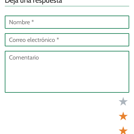
Deja una respuesta
★
★
★