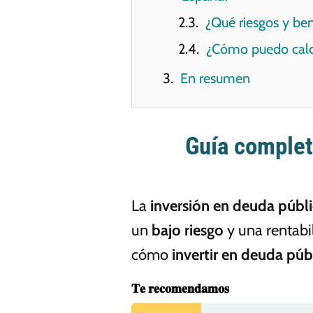
¿Qué riesgos y ben
¿Cómo puedo calcu
En resumen
Guía complet
La
inversión en deuda públ
un
bajo riesgo
y una rentabi
cómo
invertir en deuda púb
𝐓𝐞 𝐫𝐞𝐜𝐨𝐦𝐞𝐧𝐝𝐚𝐦𝐨𝐬