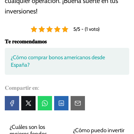
cualquier operación. ¡Buena suerte en tus
inversiones!
5/5 - (1 voto)
𝐓𝐞 𝐫𝐞𝐜𝐨𝐦𝐞𝐧𝐝𝐚𝐦𝐨𝐬
¿Cómo comprar bonos americanos desde
España?
𝐂𝐨𝐦𝐩𝐚𝐫𝐭𝐢𝐫 𝐞𝐧:
¿Cuáles son los
¿Cómo puedo invertir
mejores fondos