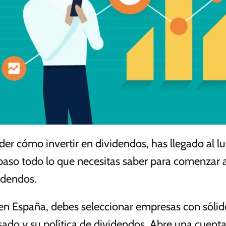
der cómo invertir en dividendos, has llegado al l
a paso todo lo que necesitas saber para comenzar 
videndos.
en España, debes seleccionar empresas con sólido
sado y su política de dividendos. Abre una cuenta