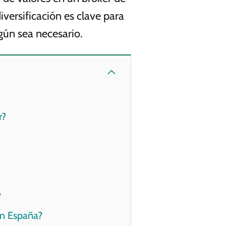
iversificación es clave para
egún sea necesario.
r?
?
en España?