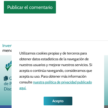
Invertir en Bolsa
Brokers
¿Cuál es el mejor broker con
menos comisiones en España?
Utilizamos cookies propias y de terceros para
obtener datos estadísticos de la navegación de
nuestros usuarios y mejorar nuestros servicios. Si
acepta o continúa navegando, consideramos que
acepta su uso. Para obtener más información
Quiénes Somos
Política de Cookies
Política
consulte
nuestra política de privacidad publicado
de Privacidad
Aviso Legal
Contacto
aquí.
Disclaimer
Acepto