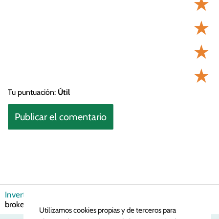
★
★
★
★
Tu puntuación:
Útil
Invertir en Bolsa
Brokers
¿Dónde encontrar los mejores
brokers hipotecarios en Barcelona?
Utilizamos cookies propias y de terceros para