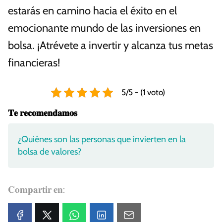
estarás en camino hacia el éxito en el
emocionante mundo de las inversiones en
bolsa. ¡Atrévete a invertir y alcanza tus metas
financieras!
5/5 - (1 voto)
𝐓𝐞 𝐫𝐞𝐜𝐨𝐦𝐞𝐧𝐝𝐚𝐦𝐨𝐬
¿Quiénes son las personas que invierten en la
bolsa de valores?
𝐂𝐨𝐦𝐩𝐚𝐫𝐭𝐢𝐫 𝐞𝐧: