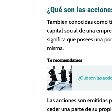
¿Qué son las accione
También conocidas como títu
capital social de una empre
significa que posees una por
misma.
𝐓𝐞 𝐫𝐞𝐜𝐨𝐦𝐞𝐧𝐝𝐚𝐦𝐨𝐬
¿Qué son las acci
Las acciones son emitidas 
ceder una parte de su prop