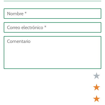
★
★
★