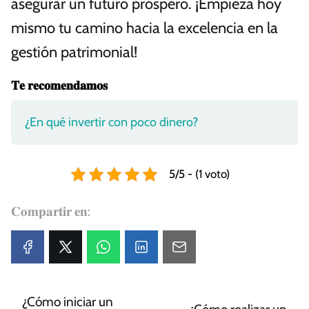
asegurar un futuro próspero. ¡Empieza hoy
mismo tu camino hacia la excelencia en la
gestión patrimonial!
𝐓𝐞 𝐫𝐞𝐜𝐨𝐦𝐞𝐧𝐝𝐚𝐦𝐨𝐬
¿En qué invertir con poco dinero?
5/5 - (1 voto)
𝐂𝐨𝐦𝐩𝐚𝐫𝐭𝐢𝐫 𝐞𝐧:
¿Cómo iniciar un