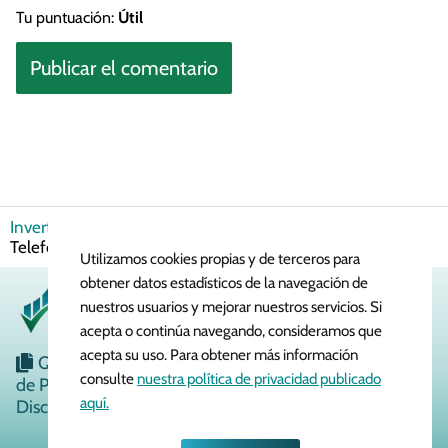
Tu puntuación:
Útil
Invertir en Bolsa
Dividendos
¿Cuándo Paga Dividendos
Telefónica?
Utilizamos cookies propias y de terceros para
obtener datos estadísticos de la navegación de
nuestros usuarios y mejorar nuestros servicios. Si
acepta o continúa navegando, consideramos que
acepta su uso. Para obtener más información
Quiénes Somos
Política de Cookies
Política
consulte
nuestra política de privacidad publicado
de Privacidad
Aviso Legal
Contacto
aquí.
Disclaimer