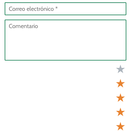
★
★
★
★
★