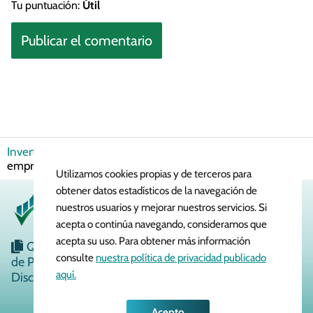
Tu puntuación:
Útil
Invertir en Bolsa
Dividendos
¿Cuáles son las mejores
empresas que dan dividendos en España?
Utilizamos cookies propias y de terceros para
obtener datos estadísticos de la navegación de
nuestros usuarios y mejorar nuestros servicios. Si
acepta o continúa navegando, consideramos que
acepta su uso. Para obtener más información
Quiénes Somos
Política de Cookies
Política
consulte
nuestra política de privacidad publicado
de Privacidad
Aviso Legal
Contacto
aquí.
Disclaimer
Acepto