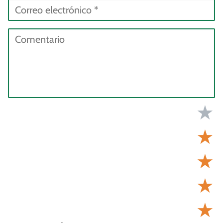
★
★
★
★
★