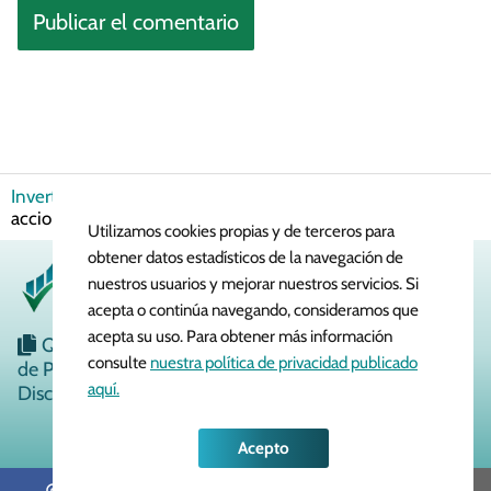
Invertir en Bolsa
Bolsa de Valores
¿Cuándo vender
acciones de Santander?
Utilizamos cookies propias y de terceros para
obtener datos estadísticos de la navegación de
nuestros usuarios y mejorar nuestros servicios. Si
acepta o continúa navegando, consideramos que
acepta su uso. Para obtener más información
Quiénes Somos
Política de Cookies
Política
consulte
nuestra política de privacidad publicado
de Privacidad
Aviso Legal
Contacto
aquí.
Disclaimer
Acepto